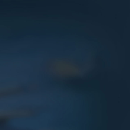
Войти
или
создать аккаунт